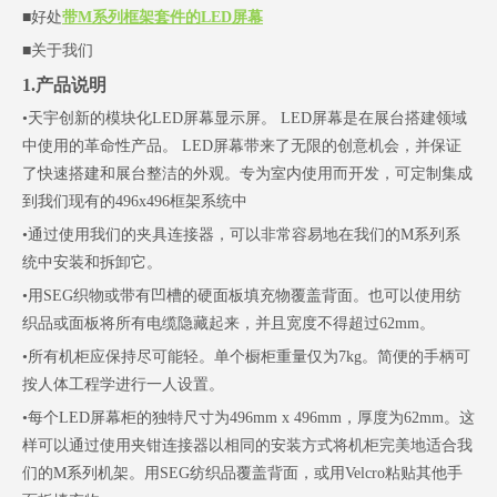
■好处
带M系列框架套件的LED屏幕
■关于我们
1.产品说明
•天宇创新的模块化LED屏幕显示屏。 LED屏幕是在展台搭建领域
中使用的革命性产品。 LED屏幕带来了无限的创意机会，并保证
了快速搭建和展台整洁的外观。专为室内使用而开发，可定制集成
到我们现有的496x496框架系统中
•通过使用我们的夹具连接器，可以非常容易地在我们的M系列系
统中安装和拆卸它。
•用SEG织物或带有凹槽的硬面板填充物覆盖背面。也可以使用纺
织品或面板将所有电缆隐藏起来，并且宽度不得超过62mm。
•所有机柜应保持尽可能轻。单个橱柜重量仅为7kg。简便的手柄可
按人体工程学进行一人设置。
•每个LED屏幕柜的独特尺寸为496mm x 496mm，厚度为62mm。这
样可以通过使用夹钳连接器以相同的安装方式将机柜完美地适合我
们的M系列机架。用SEG纺织品覆盖背面，或用Velcro粘贴其他手