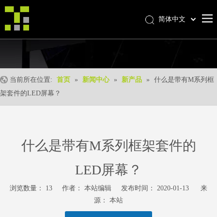
简体中文
Bahasa indonesia
العربية
Italiano
日本語
当前所在位置:
首页
»
新闻中心
»
新产品
»
什么是带有M系列框
Pусский
架套件的LED屏幕？
Nederlands
Português
Deutsch
什么是带有M系列框架套件的
Français
Español
LED屏幕？
English
浏览数量：
13
作者： 本站编辑 发布时间： 2020-01-13 来
源：
本站