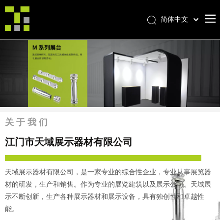
简体中文
Bahasa indonesia
首页
العربية
Italiano
关于我们
日本語
产品中心
Pусский
产品形成
Nederlands
Português
我们的优势
关于我们
Deutsch
优质服务
江门市天域展示器材有限公司
Français
新闻中心
Español
天域展示器材有限公司，是一家专业的综合性企业，专业从事展览器
联系我们
English
材的研发，生产和销售。作为专业的展览建筑以及展示公司。天域展
示不断创新，生产各种展示器材和展示设备，具有独创性和卓越性
能。