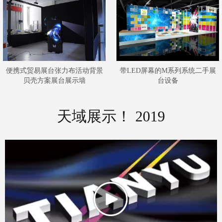
便携式贸易展台张力布活动背景
带LED屏幕的M系列系统二手展
贝壳方案展台展示墙
台设备
天域展示！ 2019
新产品定制任何不同形状的M系
定制3x3铝合金可折叠展台模块化
列系统展位
展台