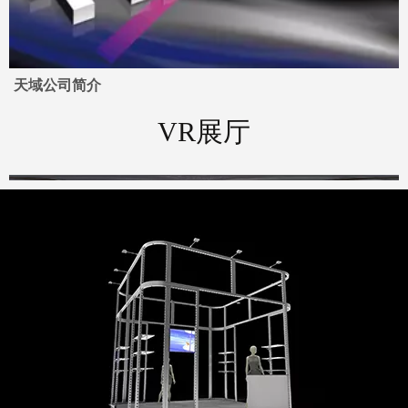
天域公司简介
VR展厅
30x20ft世博会现代标准贸易展展
批发天宇M系列系统二手贸易展
览摊位
位背景出售
可用于圣诞节房屋，城堡和定制
新型便携式定制徽标产品展示
贸易展位的模块化m系列系统
LED招牌现代贸易展展位架