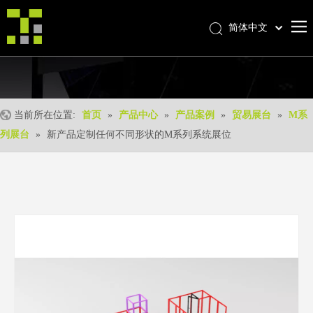
简体中文
Bahasa indonesia
首页
العربية
Italiano
关于我们
日本語
当前所在位置:
首页
»
产品中心
»
产品案例
»
贸易展台
»
M系
产品中心
Pусский
列展台
»
新产品定制任何不同形状的M系列系统展位
产品形成
Nederlands
Português
我们的优势
Deutsch
优质服务
Français
新闻中心
Español
联系我们
English