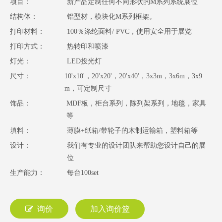
项目：
新产品定制任何不同形状的M系列系统展位
结构体：
铝型材，模块化M系列框架。
打印材料：
100％涤纶面料/ PVC，使用安全用于展览
打印方式：
热转印和喷漆
灯光：
LED投光灯
尺寸：
10'x10'，20'x20'，20'x40'，3x3m，3x6m，3x9
m，可定制尺寸
饰品：
MDF板，柜台系列，陈列架系列，地毯，家具
等
填料：
薄膜+纸箱/带轮子的木制运输箱，塑料箱等
设计：
我们有专业的设计团队来帮助您设计自己的展
位
生产能力：
每台100set
询价
加入询价篮