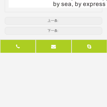
上一条:
下一条:
相关产品
美国标准模块化铝贸易
简易组装3X6特定岛式
10F
展览会展出10X10展台
模块化便携式展览摊位
于重