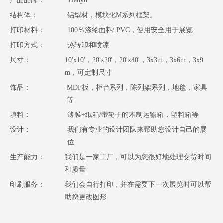
产品品牌：
Tianyu
结构体：
铝型材，模块化M系列框架。
打印材料：
100％涤纶面料/ PVC，使用安全用于展览
打印方式：
热转印和喷漆
尺寸：
10'x10'，20'x20'，20'x40'，3x3m，3x6m，3x9
m，可定制尺寸
饰品：
MDF板，柜台系列，陈列架系列，地毯，家具
等
填料：
薄膜+纸箱/带轮子的木制运输箱，塑料箱等
设计：
我们有专业的设计团队来帮助您设计自己的展
位
生产能力：
我们是一家工厂，可以为您很好地处理交货时间
和质量
印刷服务：
我们会自行打印，并在需要下一次展览时可以帮
助您更改图形