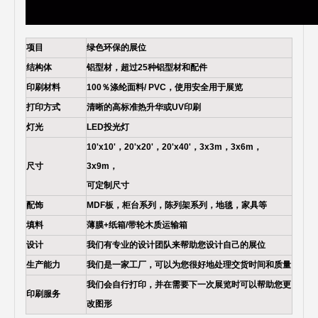
项目
绿色环保的展位
结构体
铝型材，超过25种铝型材和配件
印刷材料
100％涤纶面料/ PVC，使用安全用于展览
打印方式
清晰的高标准热升华或UV印刷
灯光
LED投光灯
10'x10'，20'x20'，20'x40'，3x3m，3x6m，
尺寸
3x9m，
可定制尺寸
配饰
MDF板，柜台系列，陈列架系列，地毯，家具等
填料
薄膜+纸箱/带轮木质运输箱
设计
我们有专业的设计团队来帮助您设计自己的展位
生产能力
我们是一家工厂，可以为您很好地处理交货时间和质量
我们会自行打印，并在需要下一次展览时可以帮助您更
印刷服务
改图形