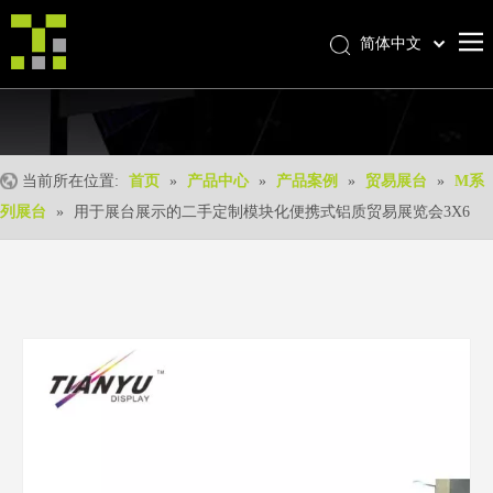
简体中文
Bahasa indonesia
首页
العربية
Italiano
关于我们
日本語
当前所在位置:
首页
»
产品中心
»
产品案例
»
贸易展台
»
M系
产品中心
Pусский
列展台
»
用于展台展示的二手定制模块化便携式铝质贸易展览会3X6
产品形成
Nederlands
Português
我们的优势
Deutsch
优质服务
Français
新闻中心
Español
联系我们
English