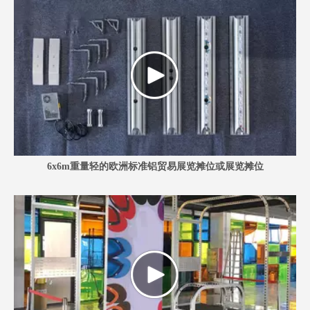
6x6m重量轻的欧洲标准铝贸易展览摊位或展览摊位