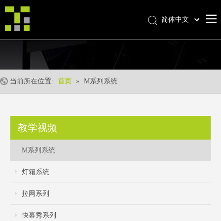
简体中文
Bahasa indonesia
首页
العربية
Italiano
关于我们
日本語
当前所在位置:
首页
»
M系列系统
产品中心
Pусский
产品形成
Nederlands
Português
我们的优势
教学视频
Deutsch
优质服务
Français
M系列系统
新闻中心
Español
灯箱系统
联系我们
English
拉网系列
快幕秀系列