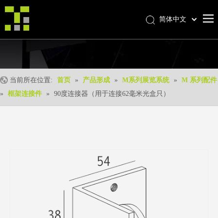
简体中文
Bahasa indonesia
首页
العربية
Italiano
关于我们
日本語
当前所在位置:
首页
»
产品形成
»
M系列展览系统
»
M 系列配件
产品中心
Pусский
»
框架连接件
»
90度连接器（用于连接62毫米光盒只）
产品形成
Nederlands
Português
我们的优势
Deutsch
优质服务
Français
新闻中心
Español
联系我们
English