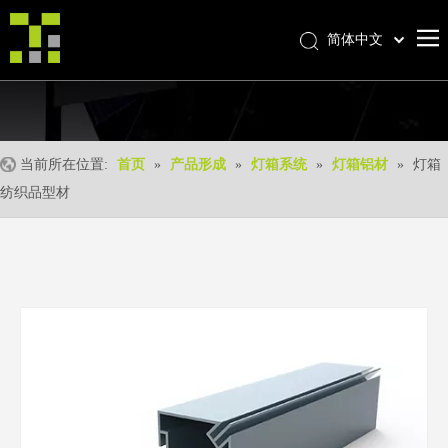
简体中文
Bahasa indonesia
首页
العربية
Italiano
关于我们
日本語
当前所在位置:
首页
»
产品形成
»
灯箱系统
»
灯箱铝材
»
灯箱
产品中心
Pусский
纺织品型材
产品形成
Nederlands
Português
我们的优势
Deutsch
优质服务
Français
新闻中心
Español
联系我们
English