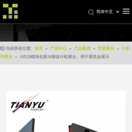
简体中文
Bahasa indonesia
首页
العربية
Italiano
关于我们
日本語
当前所在位置:
首页
»
产品中心
»
产品案例
»
贸易展台
»
M系
产品中心
Pусский
列展台
»
10X20模块化新3d墙设计铝展台，用于展览会展示
产品形成
Nederlands
Português
我们的优势
Deutsch
优质服务
Français
新闻中心
Español
联系我们
English