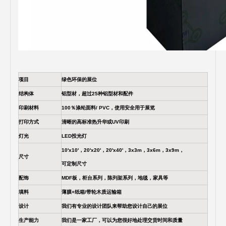
项目
绿色环保的展位
结构体
铝型材，超过25种铝型材和配件
印刷材料
100％涤纶面料/ PVC，使用安全用于展览
打印方式
清晰的高标准热升华或UV印刷
灯光
LED投光灯
10'x10'，20'x20'，20'x40'，3x3m，3x6m，3x9m，
尺寸
可定制尺寸
配饰
MDF板，柜台系列，陈列架系列，地毯，家具等
填料
薄膜+纸箱/带轮木质运输箱
设计
我们有专业的设计团队来帮助您设计自己的展位
生产能力
我们是一家工厂，可以为您很好地处理交货时间和质量