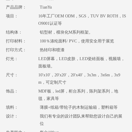
产品品牌：
TianYu
项目：
16年工厂OEM ODM，SGS，TUV BV ROTH，IS
O9001认证等
结构体：
铝型材，模块化M系列框架。
打印材料：
100％涤纶面料/ PVC，使用安全用于展览
打印方式：
热转印和喷漆
灯光：
LED屏幕，LED皮肤，LED瓷砖面板，视频墙，
面板墙。
尺寸：
10'x10'，20'x20'，20'x40'，3x3m，3x6m，3x9
m，可定制尺寸
饰品：
MDF板，led屏，柜台系列，陈列架系列，地
毯，家具等
填料：
薄膜+纸箱/带轮子的木制运输箱，塑料箱等
设计：
我们有专业的设计团队来帮助您设计自己的展
位