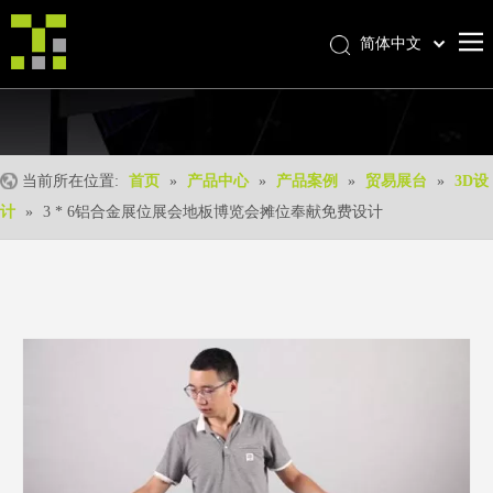
简体中文
Bahasa indonesia
首页
العربية
Italiano
关于我们
日本語
当前所在位置:
首页
»
产品中心
»
产品案例
»
贸易展台
»
3D设
产品中心
Pусский
计
»
3 * 6铝合金展位展会地板博览会摊位奉献免费设计
产品形成
Nederlands
Português
我们的优势
Deutsch
优质服务
Français
新闻中心
Español
联系我们
English