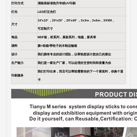
打印方式
清除高标准热升华或UV印刷
灯光
LED灯泛光灯
10'x10' ，20'x20' ，20'x40' ，3x3m，3x6m，3X9M，
尺寸
可定制尺寸
饰品
MDF板，柜系列，展架系列，地毯，家具等
填料
膜+纸箱/带轮子的木制运输箱
设计
我们拥有专业的设计团队，以帮助您设计您自己的展位
生产能力
我们是一家生产厂家，可以处理好交货时间和质量为你
我们打印出来，而且可以帮助需要你的下一个展览时，你换个显
印刷服务
卡