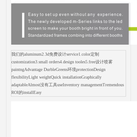
我们的aluminum2.3d免费设计service1.color定制
customization3.small orders4.design tooles5.free设计喷雾
paintngAdvantage DurbleGreens环境protectionDesign
flexibilityLight weightQuick installationGraphically
adaptableAlmost没有工具useInventory managementTremendous
ROI的installEasy