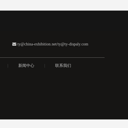

ty@china-exhibition.net
/
ty@ty-dispaly.com
|
新闻中心
|
联系我们