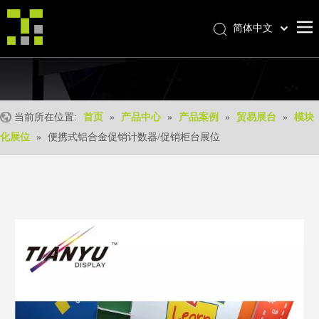
简体中文
Bahasa indonesia
首页
العربية
Italiano
关于我们
日本語
当前所在位置:
首页
»
产品中心
»
产品案例
»
贸易展台
»
模块
产品中心
Pусский
化展位
»
便携式铝合金促销计数器/促销柜台展位
产品形成
Nederlands
Português
我们的优势
Deutsch
优质服务
Français
新闻中心
Español
联系我们
English