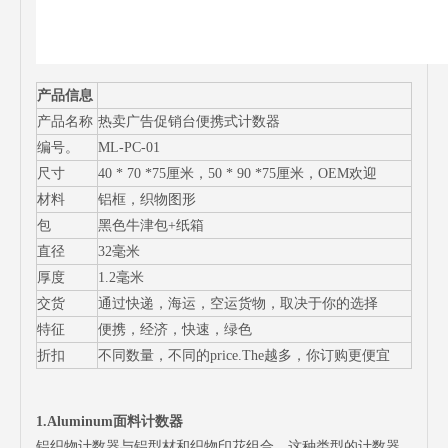
产品信息
产品名称
热卖广告促销台便携式计数器
编号。
ML-PC-01
尺寸
40 * 70 *75厘米，50 * 90 *75厘米，OEM欢迎
材料
铝框，织物图形
包
黑色牛津包+纸箱
直径
32毫米
厚度
1.2毫米
交货
通过快递，海运，空运货物，取决于你的选择
特征
便携，经济，快速，绿色
折扣
不同数量，不同的price.The越多，你订购更便宜
1.Aluminum面料计数器
铝织物计数器与铝型材和织物印花组合。这种类型的计数器