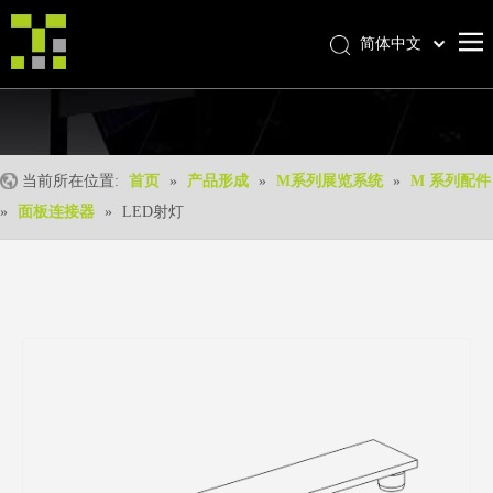
简体中文
Bahasa indonesia
首页
العربية
Italiano
关于我们
日本語
当前所在位置:
首页
»
产品形成
»
M系列展览系统
»
M 系列配件
产品中心
Pусский
»
面板连接器
»
LED射灯
产品形成
Nederlands
Português
我们的优势
Deutsch
优质服务
Français
新闻中心
Español
联系我们
English