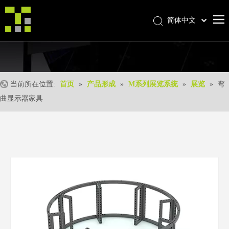
简体中文
Bahasa indonesia
首页
العربية
Italiano
关于我们
日本語
当前所在位置:
首页
»
产品形成
»
M系列展览系统
»
展览
»
弯
产品中心
Pусский
曲显示器家具
产品形成
Nederlands
Português
我们的优势
Deutsch
优质服务
Français
新闻中心
Español
联系我们
English