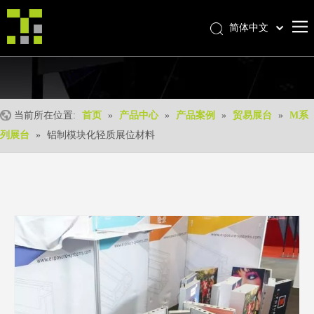
简体中文
Bahasa indonesia
首页
العربية
Italiano
关于我们
日本語
当前所在位置:
首页
»
产品中心
»
产品案例
»
贸易展台
»
M系
产品中心
Pусский
列展台
»
铝制模块化轻质展位材料
产品形成
Nederlands
Português
我们的优势
Deutsch
优质服务
Français
新闻中心
Español
联系我们
English