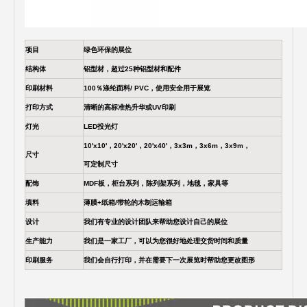
项目
绿色环保的展位
结构体
铝型材，超过25种铝型材和配件
印刷材料
100％涤纶面料/ PVC，使用安全用于展览
打印方式
清晰的高标准热升华或UV印刷
灯光
LED投光灯
10'x10'，20'x20'，20'x40'，3x3m，3x6m，3x9m，
尺寸
可定制尺寸
配饰
MDF板，柜台系列，陈列架系列，地毯，家具等
填料
薄膜+纸箱/带轮的木制运输箱
设计
我们有专业的设计团队来帮助您设计自己的展位
生产能力
我们是一家工厂，可以为您很好地处理交货时间和质量
印刷服务
我们会自行打印，并在需要下一次展览时帮助您更改图形