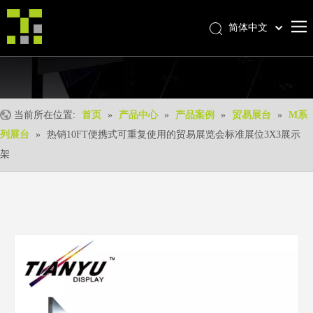
简体中文
Bahasa indonesia
首页
العربية
Italiano
关于我们
日本語
当前所在位置:
首页
»
产品中心
»
产品案例
»
贸易展台
»
M系
产品中心
Pусский
列展台
»
热销10FT便携式可重复使用的贸易展览会标准展位3X3展示
产品形成
Nederlands
架
Português
我们的优势
Deutsch
优质服务
Français
新闻中心
Español
联系我们
English