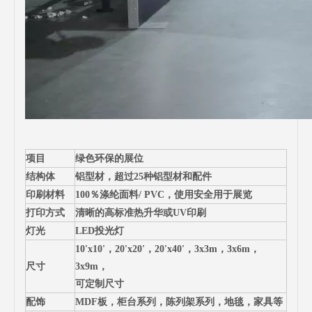
项目
绿色环保的展位
结构体
铝型材，超过25种铝型材和配件
印刷材料
100％涤纶面料/ PVC，使用安全用于展览
打印方式
清晰的高标准热升华或UV印刷
灯光
LED投光灯
10'x10'，20'x20'，20'x40'，3x3m，3x6m，
尺寸
3x9m，
可定制尺寸
配饰
MDF板，柜台系列，陈列架系列，地毯，家具等