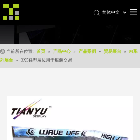
简体中文
Bahasa indonesia
首页
العربية
Italiano
关于我们
日本語
当前所在位置:
首页
»
产品中心
»
产品案例
»
贸易展台
»
M系
产品中心
Pусский
列展台
»
3X5轻型展位用于服装交易
产品形成
Nederlands
Português
我们的优势
Deutsch
优质服务
Français
新闻中心
Español
联系我们
English