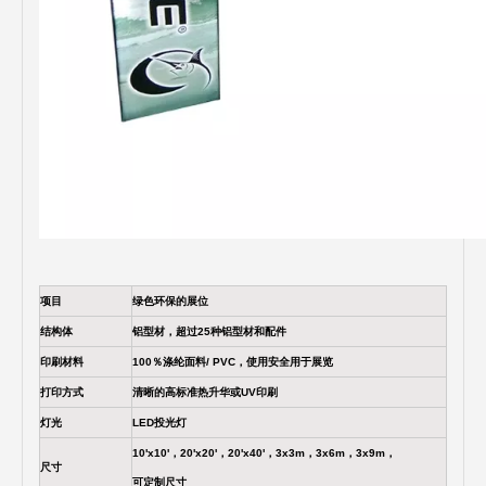
项目
绿色环保的展位
结构体
铝型材，超过25种铝型材和配件
印刷材料
100％涤纶面料/ PVC，使用安全用于展览
打印方式
清晰的高标准热升华或UV印刷
灯光
LED投光灯
10'x10'，20'x20'，20'x40'，3x3m，3x6m，3x9m，
尺寸
可定制尺寸