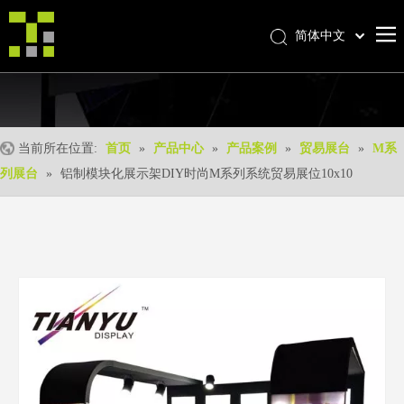
简体中文
Bahasa indonesia
首页
العربية
Italiano
关于我们
日本語
当前所在位置:
首页
»
产品中心
»
产品案例
»
贸易展台
»
M系
产品中心
Pусский
列展台
»
铝制模块化展示架DIY时尚M系列系统贸易展位10x10
产品形成
Nederlands
Português
我们的优势
Deutsch
优质服务
Français
新闻中心
Español
联系我们
English