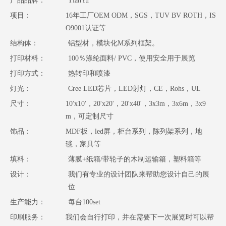
产品品牌：
TianYu
项目：
16年工厂OEM ODM，SGS，TUV BV ROTH，IS
O9001认证等
结构体：
铝型材，模块化M系列框架。
打印材料：
100％涤纶面料/ PVC，使用安全用于展览
打印方式：
热转印和喷漆
灯光：
Cree LED芯片，LED射灯，CE，Rohs，UL
尺寸：
10'x10'，20'x20'，20'x40'，3x3m，3x6m，3x9
m，可定制尺寸
饰品：
MDF板，led屏，柜台系列，陈列架系列，地
毯，家具等
填料：
薄膜+纸箱/带轮子的木制运输箱，塑料箱等
设计：
我们有专业的设计团队来帮助您设计自己的展
位
生产能力：
每台100set
印刷服务：
我们会自行打印，并在需要下一次展览时可以帮