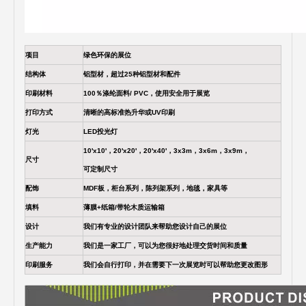
项目
绿色环保的展位
结构体
铝型材，超过25种铝型材和配件
印刷材料
100％涤纶面料/ PVC，使用安全用于展览
打印方式
清晰的高标准热升华或UV印刷
灯光
LED投光灯
10'x10'，20'x20'，20'x40'，3x3m，3x6m，3x9m，
尺寸
可定制尺寸
配饰
MDF板，柜台系列，陈列架系列，地毯，家具等
填料
薄膜+纸箱/带轮木质运输箱
设计
我们有专业的设计团队来帮助您设计自己的展位
生产能力
我们是一家工厂，可以为您很好地处理交货时间和质量
印刷服务
我们会自行打印，并在需要下一次展览时可以帮助您更改图形