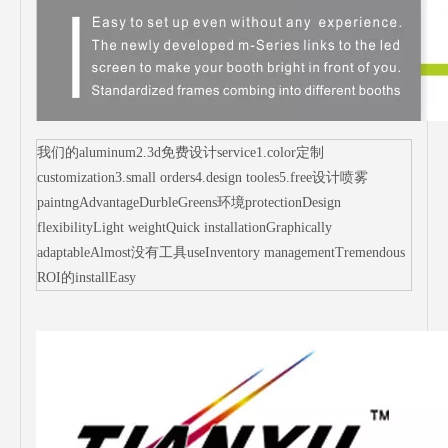
我们的aluminum2.3d免费设计service1.color定制
customization3.small orders4.design tooles5.free设计喷雾
paintngAdvantageDurbleGreens环境protectionDesign
flexibilityLight weightQuick installationGraphically
adaptableAlmost没有工具useInventory managementTremendous
ROI的installEasy