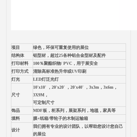
项目
绿色，环保可重复使用的展位
结构体
铝型材，超过25各种铝合金型材及配件
打印材料
100％聚酯织物/ PVC，用于展安全
打印方式
清除高标准热升华或UV印刷
灯光
LED灯泛光灯
10'x10' ，20'x20' ，20'x40' ，3x3m，3x6m，
尺寸
3X9M，
可定制尺寸
饰品
MDF板，柜系列，展架系列，地毯，家具等
填料
膜+纸箱/带轮子的木制运输箱
我们拥有专业的设计团队，以帮助您设计您自己
设计
的展位