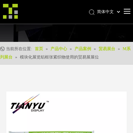
简体中文
Bahasa indonesia
首页
العربية
Italiano
关于我们
日本語
当前所在位置:
首页
»
产品中心
»
产品案例
»
贸易展台
»
M系
产品中心
Pусский
列展台
»
模块化展览铝框张紧织物使用的贸易展展位
产品形成
Nederlands
Português
我们的优势
Deutsch
优质服务
Français
新闻中心
Español
联系我们
English