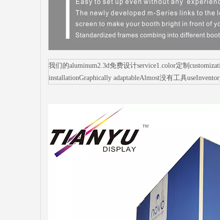
我们的aluminum2.3d免费设计service1.color定制customization3.s
installationGraphically adaptableAlmost没有工具useInvento