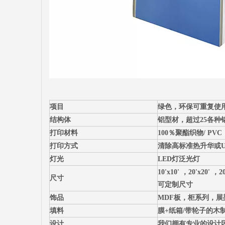
项目
绿色，环保可重复使
结构体
铝型材，超过25各种
打印材料
100％聚酯织物/ PV
打印方式
清除高标准热升华或U
灯光
LED灯泛光灯
10'x10' ，20'x20' 
尺寸
可定制尺寸
饰品
MDF板，柜系列，
填料
膜+纸箱/带轮子的木
设计
我们拥有专业的设计