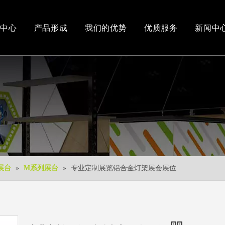
中心
产品形成
我们的优势
优质服务
新闻中
办公和车间环境
3D视频
新产品
下载中心
免费3D设计
展台
»
M系列展台
»
专业定制展览铝合金灯架展会展位