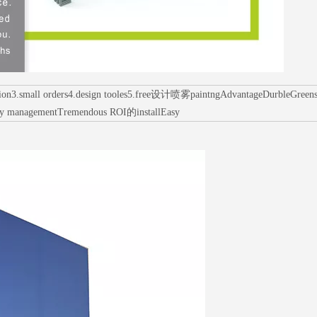
mall orders4.design tooles5.free设计喷雾paintngAdvantageDurbleGreens环境p
ry managementTremendous ROI的installEasy