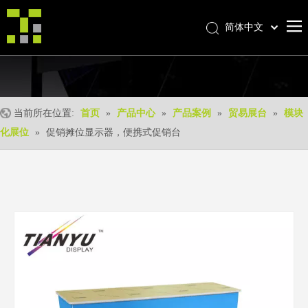
简体中文
Bahasa indonesia
首页
العربية
Italiano
关于我们
日本語
当前所在位置:
首页
»
产品中心
»
产品案例
»
贸易展台
»
模块
产品中心
Pусский
化展位
»
促销摊位显示器，便携式促销台
产品形成
Nederlands
Português
我们的优势
Deutsch
优质服务
Français
新闻中心
Español
联系我们
English