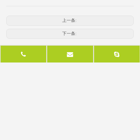
上一条:
下一条:
相关产品
led显示屏配件
led显示屏模块化框架
l