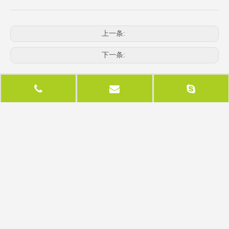
上一条:
下一条:
相关产品
led显示屏配件
led显示屏适配器
l