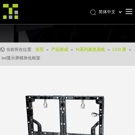
简体中文
Bahasa indonesia
首页
العربية
Italiano
关于我们
日本語
当前所在位置:
首页
»
产品形成
»
M系列展览系统
»
LED 屏
»
产品中心
Pусский
led显示屏模块化框架
产品形成
Nederlands
Português
我们的优势
Deutsch
优质服务
Français
新闻中心
Español
联系我们
English