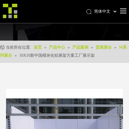
简体中文
Bahasa indonesia
首页
العربية
Italiano
关于我们
日本語
当前所在位置:
首页
»
产品中心
»
产品案例
»
贸易展台
»
M系
产品中心
Pусский
列展台
»
10X10新中国模块化铝展架方案工厂展示架
产品形成
Nederlands
Português
我们的优势
Deutsch
优质服务
Français
新闻中心
Español
联系我们
English