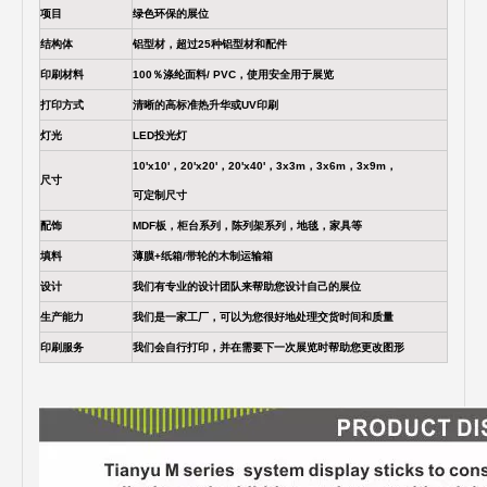
项目
绿色环保的展位
结构体
铝型材，超过25种铝型材和配件
印刷材料
100％涤纶面料/ PVC，使用安全用于展览
打印方式
清晰的高标准热升华或UV印刷
灯光
LED投光灯
10'x10'，20'x20'，20'x40'，3x3m，3x6m，3x9m，
尺寸
可定制尺寸
配饰
MDF板，柜台系列，陈列架系列，地毯，家具等
填料
薄膜+纸箱/带轮的木制运输箱
设计
我们有专业的设计团队来帮助您设计自己的展位
生产能力
我们是一家工厂，可以为您很好地处理交货时间和质量
印刷服务
我们会自行打印，并在需要下一次展览时帮助您更改图形