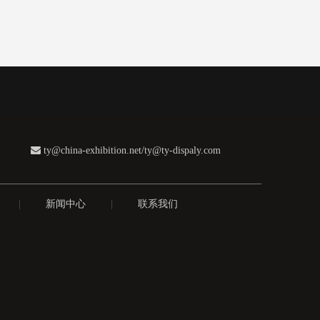

ty@china-exhibition.net
/
ty@ty-dispaly.com
|
新闻中心
|
联系我们