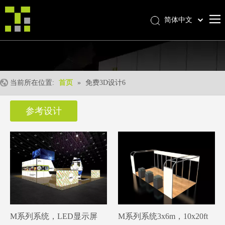
简体中文
Bahasa indonesia
首页
العربية
Italiano
关于我们
日本語
当前所在位置:
首页
»
免费3D设计6
产品中心
Pусский
产品形成
Nederlands
参考设计
Português
我们的优势
Deutsch
优质服务
Français
新闻中心
Español
联系我们
English
M系列系统，LED显示屏
M系列系统3x6m，10x20ft