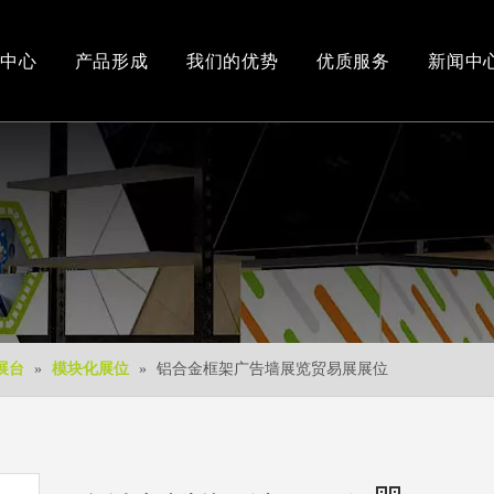
中心
产品形成
我们的优势
优质服务
新闻中
办公和车间环境
3D视频
新产品
下载中心
免费3D设计
展台
»
模块化展位
»
铝合金框架广告墙展览贸易展展位