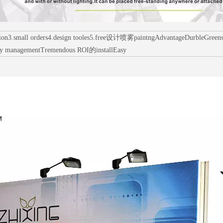
mall orders4.design tooles5.free设计喷雾paintngAdvantageDurbleGreens环境p
ry managementTremendous ROI的installEasy