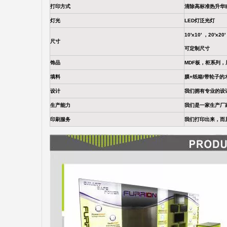
打印方式
清除高标准热升华
灯光
LED灯泛光灯
10'x10' ，20'x2
尺寸
可定制尺寸
饰品
MDF板，柜系列
填料
膜+纸箱/带轮子的
设计
我们拥有专业的设
生产能力
我们是一家生产厂
印刷服务
我们打印出来，而