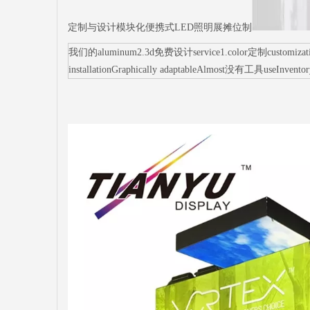
定制与设计模块化便携式LED照明展摊位制
我们的aluminum2.3d免费设计service1.color定制customization3.sm
installationGraphically adaptableAlmost没有工具useInvento