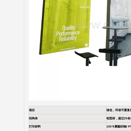
项目
绿色，环保可重复
结构体
铝型材，超过25
打印材料
100％聚酯织物/ 