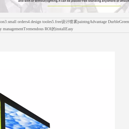
all orders4.design tooles5.free设计喷雾paintngAdvantage DurbleGreens环境
ry managementTremendous ROI的installEasy