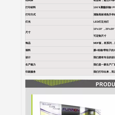
结构体
铝型材，超过25
打印材料
100％聚酯织物/ 
打印方式
清除高标准热升华
灯光
LED灯泛光灯
10'x10' ，20'x2
尺寸
可定制尺寸
饰品
MDF板，柜系列
填料
膜+纸箱/带轮子的
设计
我们拥有专业的设
生产能力
我们是一家生产厂
印刷服务
我们打印出来，而