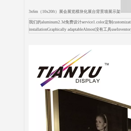
3x6m（10x20ft）展会展览模块化展台背景墙展示架
我们的aluminum2.3d免费设计service1.color定制customization3.sm
installationGraphically adaptableAlmost没有工具useInvento