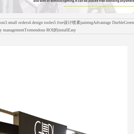
all orders4.design tooles5.free设计喷雾paintngAdvantage DurbleGreens环境
ry managementTremendous ROI的installEasy