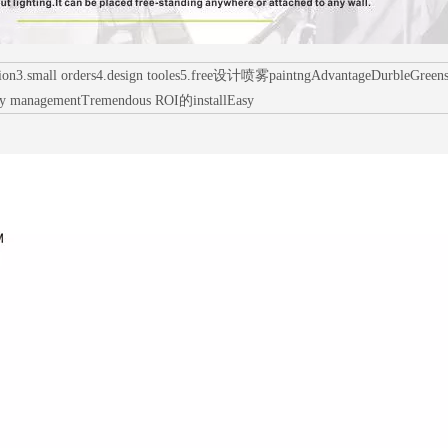
mall orders4.design tooles5.free设计喷雾paintngAdvantageDurbleGreens环境p
ry managementTremendous ROI的installEasy