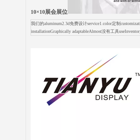
10×10展会展位
我们的aluminum2.3d免费设计service1.color定制customization3.s
installationGraphically adaptableAlmost没有工具useInvento