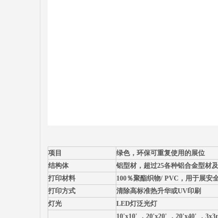
项目
绿色，环保可重复使用的展位
结构体
铝型材，超过25各种铝合金型材
打印材料
100％聚酯织物/ PVC，用于展安
打印方式
清除高标准热升华或UV印刷
灯光
LED灯泛光灯
10'x10' ，20'x20' ，20'x40' 