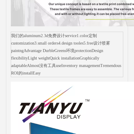
我们的aluminum2.3d免费设计service1.color定制
customization3.small orders4.design tooles5.free设计喷雾
paintngAdvantage DurbleGreens环境protectionDesign
flexibilityLight weightQuick installationGraphically
adaptableAlmost没有工具useInventory managementTremendous
ROI的installEasy