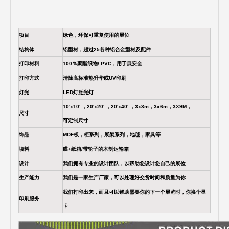
项目
绿色，环保可重复使用的展位
结构体
铝型材，超过25各种铝合金型材及配件
打印材料
100％聚酯织物/ PVC，用于展安全
打印方式
清除高标准热升华或UV印刷
灯光
LED灯泛光灯
10'x10' ，20'x20' ，20'x40' ，3x3m，3x6m，3X9M，
尺寸
可定制尺寸
饰品
MDF板，柜系列，展架系列，地毯，家具等
填料
膜+纸箱/带轮子的木制运输箱
设计
我们拥有专业的设计团队，以帮助您设计您自己的展位
生产能力
我们是一家生产厂家，可以处理好交货时间和质量为你
我们打印出来，而且可以帮助需要你的下一个展览时，你换个显
印刷服务
卡