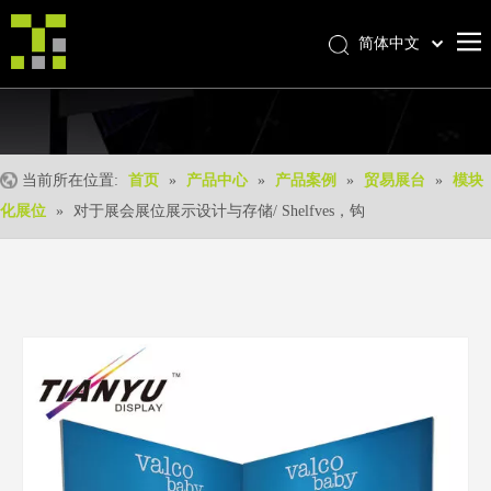
简体中文
Bahasa indonesia
首页
العربية
Italiano
关于我们
日本語
当前所在位置:
首页
»
产品中心
»
产品案例
»
贸易展台
»
模块
产品中心
Pусский
化展位
»
对于展会展位展示设计与存储/ Shelfves，钩
产品形成
Nederlands
Português
我们的优势
Deutsch
优质服务
Français
新闻中心
Español
联系我们
English