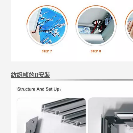
纺织帧的B安装