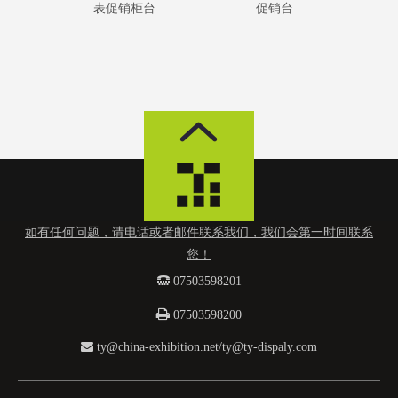
台
促销台
反
器
如有任何问题，请电话或者邮件联系我们，我们会第一时间联系
您！
 0
7503598201

07503598200

ty@china-exhibition.net
/
ty@ty-dispaly.com