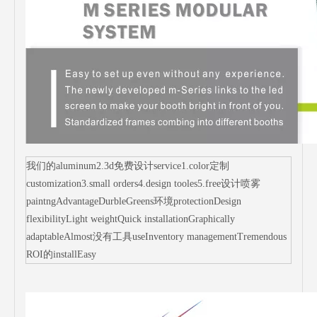
我们的aluminum2.3d免费设计service1.color定制
customization3.small orders4.design tooles5.free设计喷雾
paintngAdvantageDurbleGreens环境protectionDesign
flexibilityLight weightQuick installationGraphically
adaptableAlmost没有工具useInventory managementTremendous
ROI的installEasy