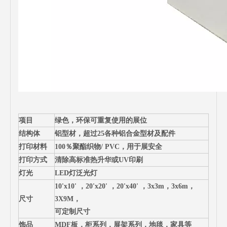
项目
绿色，环保可重复使用的展位
结构体
铝型材，超过25各种铝合金型材及配件
打印材料
100％聚酯织物/ PVC，用于展安全
打印方式
清除高标准热升华或UV印刷
灯光
LED灯泛光灯
10'x10' ，20'x20' ，20'x40' ，3x3m，3x6m，
尺寸
3X9M，
可定制尺寸
饰品
MDF板，柜系列，展架系列，地毯，家具等