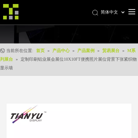
简体中文
Bahasa indonesia
首页
العربية
Italiano
关于我们
日本語
当前所在位置:
首页
»
产品中心
»
产品案例
»
贸易展台
»
M系
产品中心
Pусский
列展台
»
定制印刷铝业展会展位10X10FT便携照片展位背景下张紧织物
产品形成
Nederlands
显示墙
Português
我们的优势
Deutsch
优质服务
Français
新闻中心
Español
联系我们
English