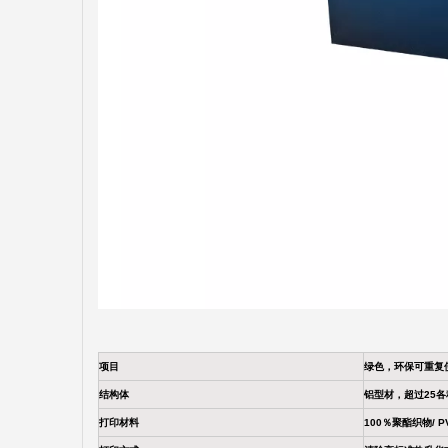
项目
绿色，环保可重复
结构体
铝型材，超过25
打印材料
100％聚酯织物/ 