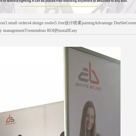
all orders4.design tooles5.free设计喷雾paintngAdvantage DurbleGreens环境
ry managementTremendous ROI的installEasy