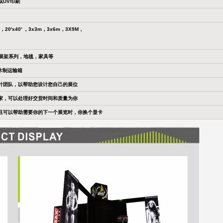
或UV印刷
0' ，20'x40' ，3x3m，3x6m，3X9M，
，展架系列，地毯，家具等
木制运输箱
计团队，以帮助您设计您自己的展位
家，可以处理好交货时间和质量为你
且可以帮助需要你的下一个展览时，你换个显卡