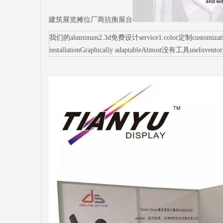
建筑展览摊位厂商抗衡展台
我们的aluminum2.3d免费设计service1.color定制customization3.sm
installationGraphically adaptableAlmost没有工具useInvento