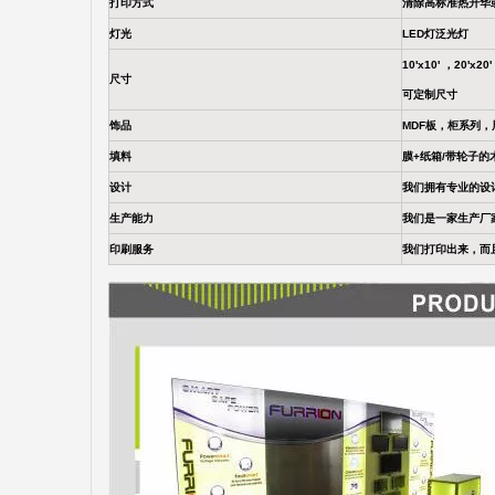
打印方式
清除高标准热升华
灯光
LED灯泛光灯
10'x10' ，20'x2
尺寸
可定制尺寸
饰品
MDF板，柜系列
填料
膜+纸箱/带轮子的
设计
我们拥有专业的设
生产能力
我们是一家生产厂
印刷服务
我们打印出来，而