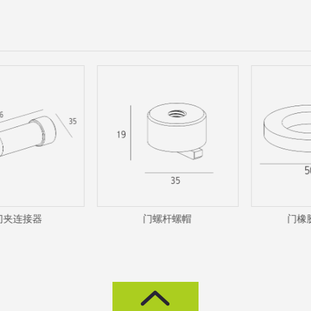
夹连接器
门螺杆螺帽
门橡胶