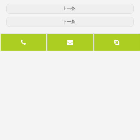
上一条:
下一条:
相关产品
90度连接器
90度连接器（对于门
只）