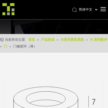
简体中文
Bahasa indonesia
首页
العربية
Italiano
关于我们
日本語
当前所在位置:
首页
»
产品形成
»
M系列展览系统
»
M 系列配件
产品中心
Pусский
»
门
»
门橡胶环（厚）
产品形成
Nederlands
Português
我们的优势
Deutsch
优质服务
Français
新闻中心
Español
联系我们
English