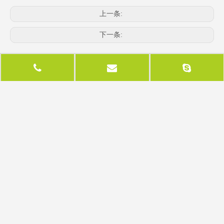
上一条:
下一条:
相关产品
90度连接器
90度连接器（对于门
只）