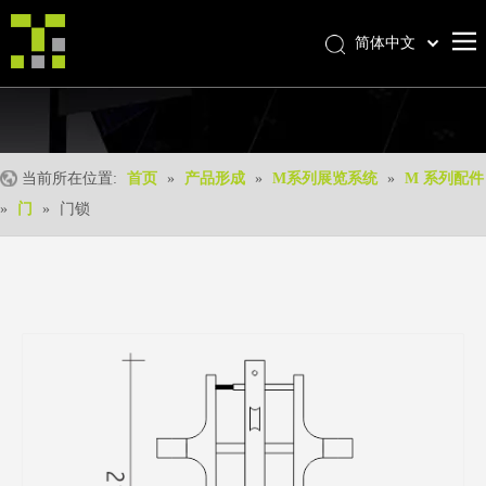
简体中文
Bahasa indonesia
首页
العربية
Italiano
关于我们
日本語
当前所在位置:
首页
»
产品形成
»
M系列展览系统
»
M 系列配件
产品中心
Pусский
»
门
»
门锁
产品形成
Nederlands
Português
我们的优势
Deutsch
优质服务
Français
新闻中心
Español
联系我们
English