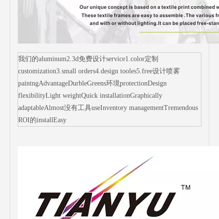
我们的aluminum2.3d免费设计service1.color定制
customization3.small orders4.design tooles5.free设计喷雾
paintngAdvantageDurbleGreens环境protectionDesign
flexibilityLight weightQuick installationGraphically
adaptableAlmost没有工具useInventory managementTremendous
ROI的installEasy