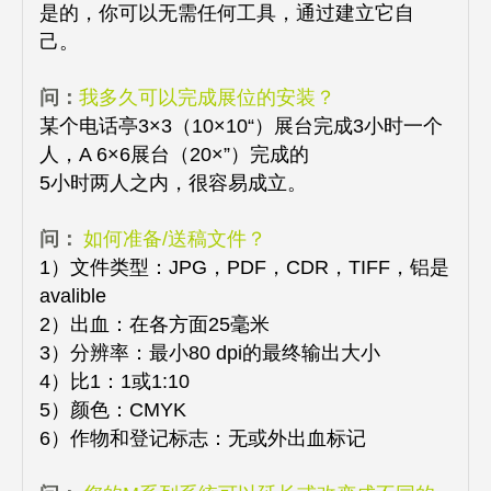
是的，你可以无需任何工具，通过建立它自
己。
问：
我多久可以完成展位的安装？
某个电话亭3×3（10×10“）展台完成3小时一个
人，A 6×6展台（20×”）完成的
5小时两人之内，很容易成立。
问：
如何准备/送稿文件？
1）文件类型：JPG，PDF，CDR，TIFF，铝是
avalible
2）出血：在各方面25毫米
3）分辨率：最小80 dpi的最终输出大小
4）比1：1或1:10
5）颜色：CMYK
6）作物和登记标志：无或外出血标记