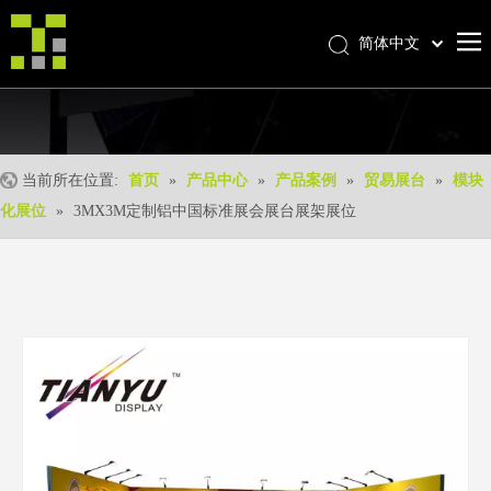
简体中文
Bahasa indonesia
首页
العربية
Italiano
关于我们
日本語
当前所在位置:
首页
»
产品中心
»
产品案例
»
贸易展台
»
模块
产品中心
Pусский
化展位
»
3MX3M定制铝中国标准展会展台展架展位
产品形成
Nederlands
Português
我们的优势
Deutsch
优质服务
Français
新闻中心
Español
联系我们
English