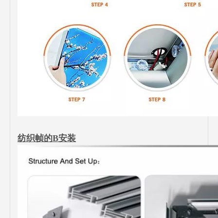
纺织帧的B安装