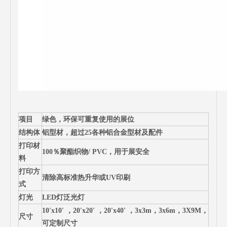
项目
绿色，环保可重复使用的展位
结构体
铝型材，超过25各种铝合金型材及配件
打印材
100％聚酯织物/ PVC，用于展安全
料
打印方
清除高标准热升华或UV印刷
式
灯光
LED灯泛光灯
10'x10' ，20'x20' ，20'x40' ，3x3m，3x6m，3X9M，
尺寸
可定制尺寸