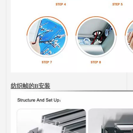
纺织帧的B安装