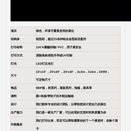
项目
绿色，环保可重复使用的展位
结构体
铝型材，超过25各种铝合金型材及配件
打印材料
100％聚酯织物/ PVC，用于展安全
打印方式
清除高标准热升华或UV印刷
灯光
LED灯泛光灯
10'x10' ，20'x20' ，20'x40' ，3x3m，3x6m，3X9M，
尺寸
可定制尺寸
饰品
MDF板，柜系列，展架系列，地毯，家具等
填料
膜+纸箱/带轮子的木制运输箱
设计
我们拥有专业的设计团队，以帮助您设计您自己的展位
生产能力
我们是一家生产厂家，可以处理好交货时间和质量为你
我们打印出来，而且可以帮助需要你的下一个展览时，你换个显
印刷服务
卡