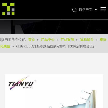
简体中文
Bahasa indonesia
首页
العربية
Italiano
关于我们
日本語
当前所在位置:
首页
»
产品中心
»
产品案例
»
贸易展台
»
模块
产品中心
Pусский
化展位
»
模块化LED灯箱卓越品质的定制打印3X6定制展台设计
产品形成
Nederlands
Português
我们的优势
Deutsch
优质服务
Français
新闻中心
Español
联系我们
English