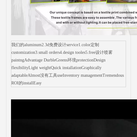
我们的aluminum2.3d免费设计service1.color定制
customization3.small orders4.design tooles5.free设计喷雾
paintngAdvantage DurbleGreens环境protectionDesign
flexibilityLight weightQuick installationGraphically
adaptableAlmost没有工具useInventory managementTremendous
ROI的installEasy