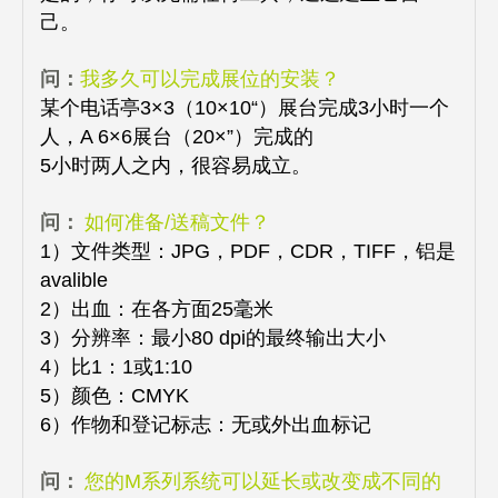
己。
问：
我多久可以完成展位的安装？
某个电话亭3×3（10×10“）展台完成3小时一个
人，A 6×6展台（20×”）完成的
5小时两人之内，很容易成立。
问：
如何准备/送稿文件？
1）文件类型：JPG，PDF，CDR，TIFF，铝是
avalible
2）出血：在各方面25毫米
3）分辨率：最小80 dpi的最终输出大小
4）比1：1或1:10
5）颜色：CMYK
6）作物和登记标志：无或外出血标记
问：
您的M系列系统可以延长或改变成不同的