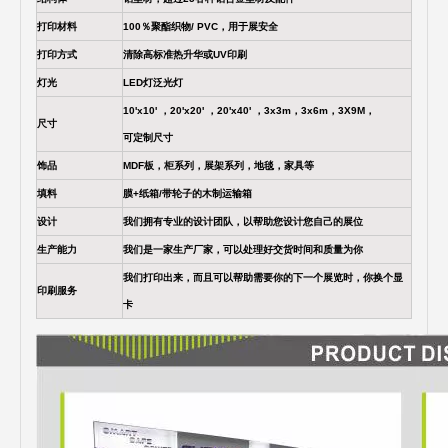
打印材料
100％聚酯织物/ PVC，用于展安全
打印方式
清除高标准热升华或UV印刷
灯光
LED灯泛光灯
10'x10' ，20'x20' ，20'x40' ，3x3m，3x6m，3X9M，
尺寸
可定制尺寸
饰品
MDF板，柜系列，展架系列，地毯，家具等
填料
膜+纸箱/带轮子的木制运输箱
设计
我们拥有专业的设计团队，以帮助您设计您自己的展位
生产能力
我们是一家生产厂家，可以处理好交货时间和质量为你
我们打印出来，而且可以帮助需要你的下一个展览时，你换个显
印刷服务
卡