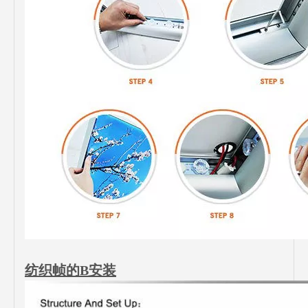
纺织帧的B安装