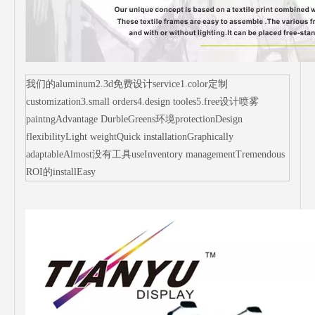
我们的aluminum2.3d免费设计service1.color定制
customization3.small orders4.design tooles5.free设计喷雾
paintngAdvantage DurbleGreens环境protectionDesign
flexibilityLight weightQuick installationGraphically
adaptableAlmost没有工具useInventory managementTremendous
ROI的installEasy