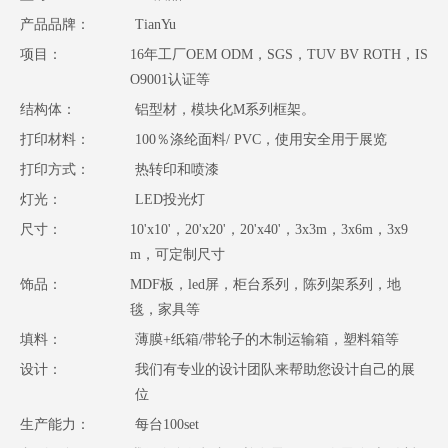
产品品牌：
TianYu
项目：
16年工厂OEM ODM，SGS，TUV BV ROTH，IS
O9001认证等
结构体：
铝型材，模块化M系列框架。
打印材料：
100％涤纶面料/ PVC，使用安全用于展览
打印方式：
热转印和喷漆
灯光：
LED投光灯
尺寸：
10'x10'，20'x20'，20'x40'，3x3m，3x6m，3x9
m，可定制尺寸
饰品：
MDF板，led屏，柜台系列，陈列架系列，地
毯，家具等
填料：
薄膜+纸箱/带轮子的木制运输箱，塑料箱等
设计：
我们有专业的设计团队来帮助您设计自己的展
位
生产能力：
每台100set