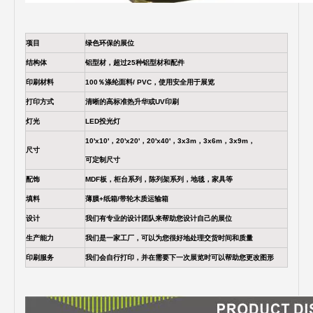
项目
绿色环保的展位
结构体
铝型材，超过25种铝型材和配件
印刷材料
100％涤纶面料/ PVC，使用安全用于展览
打印方式
清晰的高标准热升华或UV印刷
灯光
LED投光灯
10'x10'，20'x20'，20'x40'，3x3m，3x6m，3x9m，
尺寸
可定制尺寸
配饰
MDF板，柜台系列，陈列架系列，地毯，家具等
填料
薄膜+纸箱/带轮木质运输箱
设计
我们有专业的设计团队来帮助您设计自己的展位
生产能力
我们是一家工厂，可以为您很好地处理交货时间和质量
印刷服务
我们会自行打印，并在需要下一次展览时可以帮助您更改图形