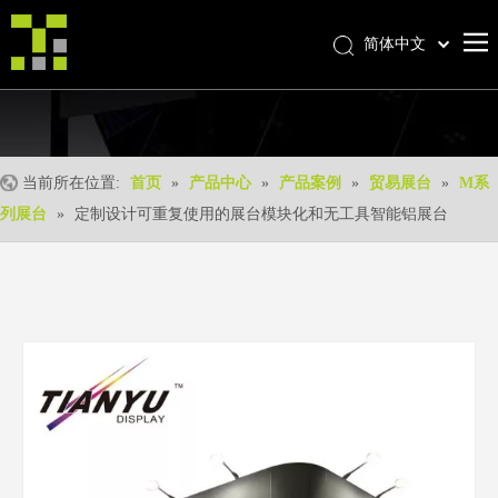
简体中文
Bahasa indonesia
首页
العربية
Italiano
关于我们
日本語
当前所在位置:
首页
»
产品中心
»
产品案例
»
贸易展台
»
M系
产品中心
Pусский
列展台
»
定制设计可重复使用的展台模块化和无工具智能铝展台
产品形成
Nederlands
Português
我们的优势
Deutsch
优质服务
Français
新闻中心
Español
联系我们
English