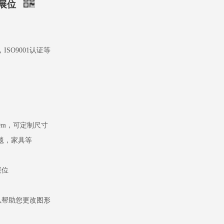
易展位
，ISO9001认证等
m，3x9m，可定制尺寸
地毯，家具等
展位
以帮助您更改图形