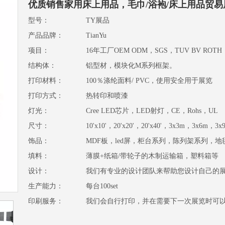
优质销售家用床上用品，毛巾/浴袍/床上用品贸
型号：
TY展品
产品品牌：
TianYu
项目：
16年工厂OEM ODM，SGS，TUV BV ROTH
结构体：
铝型材，模块化M系列框架。
打印材料：
100％涤纶面料/ PVC，使用安全用于展览
打印方式：
热转印和喷漆
灯光：
Cree LED芯片，LED射灯，CE，Rohs，UL
尺寸：
10'x10'，20'x20'，20'x40'，3x3m，3x6
饰品：
MDF板，led屏，柜台系列，陈列架系列，
填料：
薄膜+纸箱/带轮子的木制运输箱，塑料箱等
设计：
我们有专业的设计团队来帮助您设计自己的
生产能力：
每台100set
印刷服务：
我们会自行打印，并在需要下一次展览时可