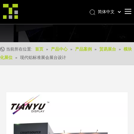
简体中文
Bahasa indonesia
首页
العربية
Italiano
关于我们
日本語
当前所在位置:
首页
»
产品中心
»
产品案例
»
贸易展台
»
模块
产品中心
Pусский
化展位
»
现代铝标准展会展台设计
产品形成
Nederlands
Português
我们的优势
Deutsch
优质服务
Français
新闻中心
Español
联系我们
English