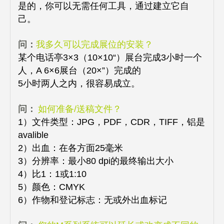
是的，你可以无需任何工具，通过建立它自
己。
问：
我多久可以完成展位的安装？
某个电话亭3×3（10×10“）展台完成3小时一个
人，A 6×6展台（20×”）完成的
5小时两人之内，很容易成立。
问：
如何准备/送稿文件？
1）文件类型：JPG，PDF，CDR，TIFF，铝是
avalible
2）出血：在各方面25毫米
3）分辨率：最小80 dpi的最终输出大小
4）比1：1或1:10
5）颜色：CMYK
6）作物和登记标志：无或外出血标记