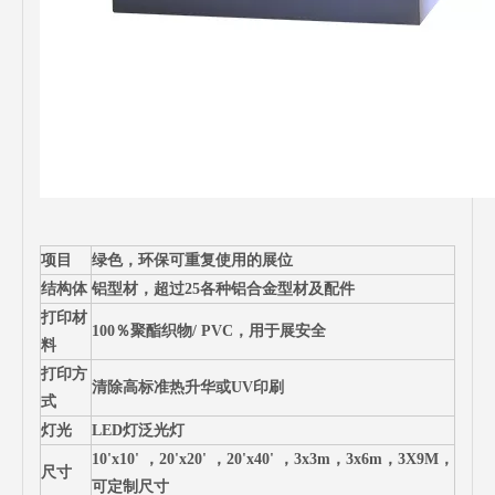
项目
绿色，环保可重复使用的展位
结构体
铝型材，超过25各种铝合金型材及配件
打印材
100％聚酯织物/ PVC，用于展安全
料
打印方
清除高标准热升华或UV印刷
式
灯光
LED灯泛光灯
10'x10' ，20'x20' ，20'x40' ，3x3m，3x6m，3X9M，
尺寸
可定制尺寸