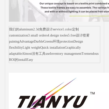
我们的aluminum2.3d免费设计service1.color定制
customization3.small orders4.design tooles5.free设计喷雾
paintngAdvantageDurbleGreens环境protectionDesign
flexibilityLight weightQuick installationGraphically
adaptableAlmost没有工具useInventory managementTremendous
ROI的installEasy