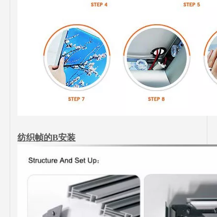
纺织帧的B安装