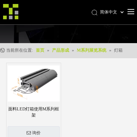
简体中文
Bahasa indonesia
首页
العربية
Italiano
关于我们
日本語
当前所在位置:
首页
»
产品形成
»
M系列展览系统
»
灯箱
产品中心
Pусский
产品形成
Nederlands
Português
我们的优势
Deutsch
优质服务
Français
新闻中心
Español
联系我们
面料LED灯箱使用M系列框
English
架
询价