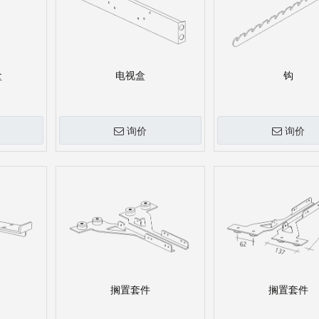
盒
电视盒
钩
询价
询价
搁置套件
搁置套件