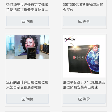
热门10英尺户外自定义弹出
3米*3米铝张紧织物弹出展
了便携式可折叠亭展位展会
会展位
展品显示
询价
询价
流行的设计弹出展位展位展
展位平台设计3 * 3规格展会
示架自定义铝展览摊位
展位简易安装弹出失速
询价
询价