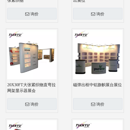
张紧织物
出展位
询价
询价
20X30FT大张紧织物直弯拉
磁弹出框中铝旗帜展台展位
网架显示器展会
询价
询价