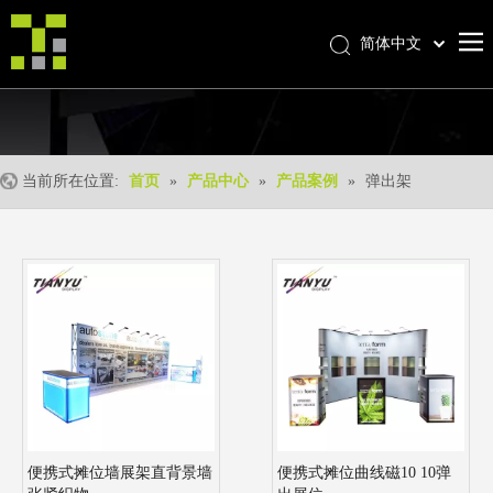
简体中文
Bahasa indonesia
首页
العربية
Italiano
关于我们
日本語
当前所在位置:
首页
»
产品中心
»
产品案例
»
弹出架
产品中心
Pусский
产品形成
Nederlands
Português
我们的优势
Deutsch
优质服务
Français
新闻中心
Español
联系我们
English
便携式摊位墙展架直背景墙
便携式摊位曲线磁10 10弹