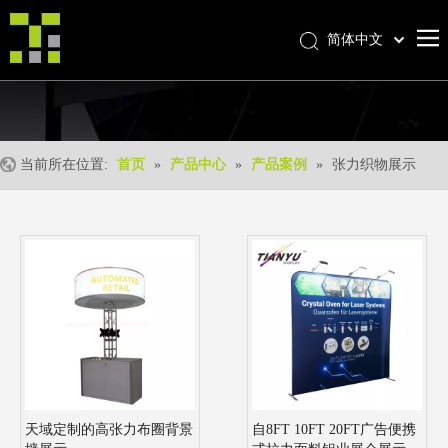
简体中文
Bahasa indonesia
首页
العربية
Italiano
关于我们
日本語
当前所在位置:
首页
»
产品中心
»
产品案例
»
张力织物展示
产品中心
Pусский
产品形成
Nederlands
Português
我们的优势
Deutsch
优质服务
Français
新闻中心
Español
联系我们
English
天域定制的高张力布圈背景
自8FT 10FT 20FT广告便携