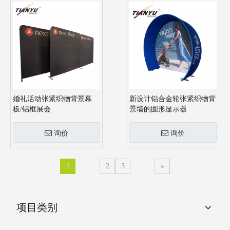
婚礼活动张紧织物背景幕
新设计铝合金轮张紧织物背
板/铝框展会
景墙的圆形显示器
询价
询价
1
2
3
»
项目类别