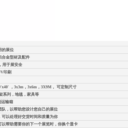
用的展位
铝合金型材及配件
C，用于展安全
V印刷
，20'x40' ，3x3m，3x6m，3X9M，
可定制尺寸
展架系列，地毯，家具等
制运输箱
团队，以帮助您设计您自己的展位
，可以处理好交货时间和质量为你
可以帮助需要你的下一个展览时，你换个显卡