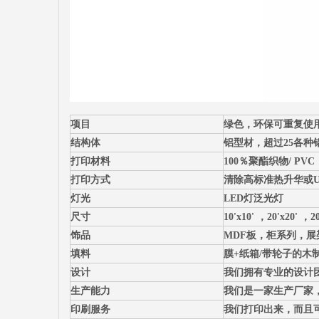
项目
绿色，环保可重复使
结构体
铝型材，超过25各种
打印材料
100％聚酯织物/ PV
打印方式
清除高标准热升华或U
灯光
LED灯泛光灯
尺寸
10'x10' ，20'x20' 
饰品
MDF板，柜系列，
填料
膜+纸箱/带轮子的木
设计
我们拥有专业的设计
生产能力
我们是一家生产厂家
印刷服务
我们打印出来，而且