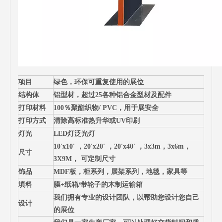
项目
绿色，环保可重复使用的展位
结构体
铝型材，超过25各种铝合金型材及配件
打印材料
100％聚酯织物/ PVC，用于展安全
打印方式
清除高标准热升华或UV印刷
灯光
LED灯泛光灯
10'x10' ，20'x20' ，20'x40' ，3x3m，3x6m，
尺寸
3X9M，
可定制尺寸
饰品
MDF板，柜系列，展架系列，地毯，家具等
填料
膜+纸箱/带轮子的木制运输箱
我们拥有专业的设计团队，以帮助您设计您自己
设计
的展位