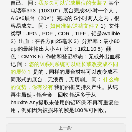
自己。
问：
我多久可以完成展位的安装？
某个
电话亭3×3（10×10“）展台完成3小时一个人，
A 6×6展台（20×”）完成的 5小时两人之内，很
容易成立。
问：
如何准备/送稿文件？
1）文件
类型：JPG，PDF，CDR，TIFF，铝是avalible
2）出血：在各方面25毫米
3）分辨率：最小80
dpi的最终输出大小
4）比1：1或1:10
5）颜
色：CMYK
6）作物和登记标志：无或外出血标
记
问：
您的M系列系统可以延长或改变成不同
的展位？
是的，同样的展台材料可以改变成不
同形式的展台，无浪费，无切削。
问：
什么样
的优势，你有没有
我们的框架持久产生。从纯
再生虽然 - 铝合金。回收
铝远多于从
bauxite.Any提取未使用的铝环保
不再可重复使
用，例如因为被损坏的帧是100％可回收。
上一条: