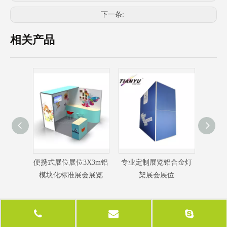
下一条:
相关产品
X3m铝
专业定制展览铝合金灯
定制设计10X10展会展
定制
会展览
架展会展位
示展台
展显