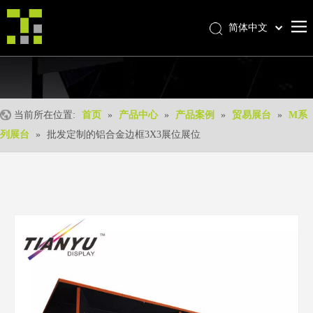
简体中文
Bahasa indonesia
首页
العربية
Italiano
关于我们
日本語
当前所在位置:
首页
»
产品中心
»
产品案例
»
贸易展台
»
M系
产品中心
Pусский
列展台
»
批发定制的铝合金边框3X3展位展位
产品形成
Nederlands
Português
我们的优势
Deutsch
优质服务
Français
新闻中心
Español
联系我们
English