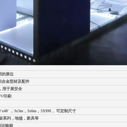
用的展位
铝合金型材及配件
C，用于展安全
V印刷
，20'x40' ，3x3m，3x6m，3X9M，
可定制尺寸
展架系列，地毯，家具等
制运输箱