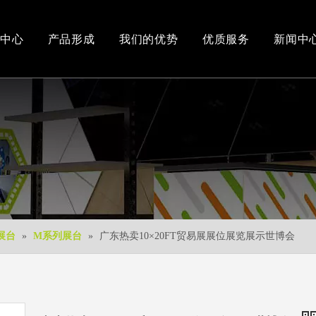
中心
产品形成
我们的优势
优质服务
新闻中
办公和车间环境
3D视频
新产品
下载中心
免费3D设计
展台
»
M系列展台
»
广东热卖10×20FT贸易展展位展览展示世博会