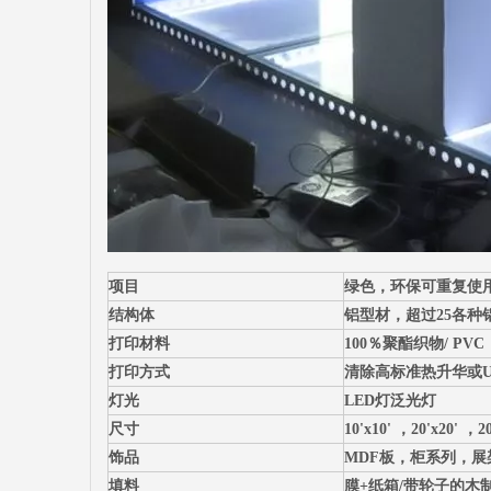
项目
绿色，环保可重复使
结构体
铝型材，超过25各种
打印材料
100％聚酯织物/ PV
打印方式
清除高标准热升华或U
灯光
LED灯泛光灯
尺寸
10'x10' ，20'x20' 
饰品
MDF板，柜系列，
填料
膜+纸箱/带轮子的木