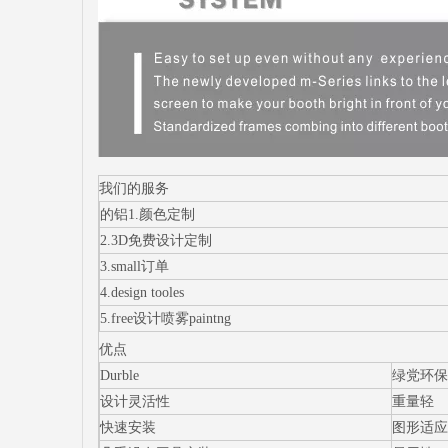
我们的服务
的铝1.颜色定制
2.3D免费设计定制
3.small订单
4.design tooles
5.free设计喷雾paintng
优点
Durble
绿党环保
设计灵活性
重量轻
快速安装
图形适应