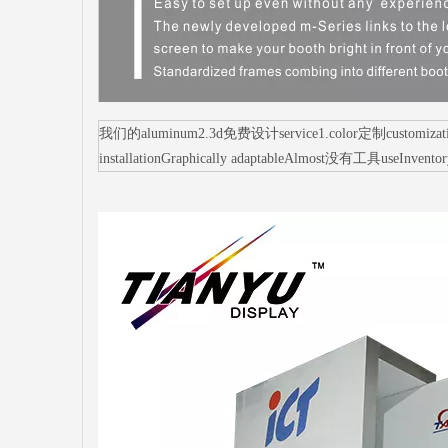
我们的aluminum2.3d免费设计service1.color定制customization3.s
installationGraphically adaptableAlmost没有工具useInvento