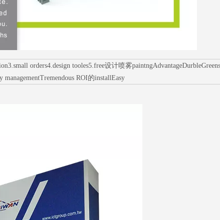
mall orders4.design tooles5.free设计喷雾paintngAdvantageDurbleGreens环境p
ry managementTremendous ROI的installEasy