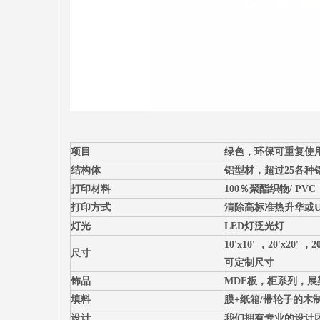
项目
绿色，环保可重复使
结构体
铝型材，超过25各种
打印材料
100％聚酯织物/ PV
打印方式
清除高标准热升华或U
灯光
LED灯泛光灯
10'x10' ，20'x20' 
尺寸
可定制尺寸
饰品
MDF板，柜系列，
填料
膜+纸箱/带轮子的木
设计
我们拥有专业的设计